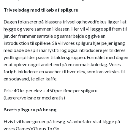
Trivselsdag med tilkøb af spilguru
Dagen fokuserer på klassens trivsel og hovedfokus ligger i at
hygge og være sammen i klassen. Her vil vi lægge spil frem til
jer, der fremmer samtale og samarbejde og give en
introduktion til spillene. Så vil vores spilguru hjælpe jer igang
med både de spil i har lyst til og også introducere jer til deres
yndlingsspil der passer til aldersgruppen. Formålet med dagen
er at opleve noget andet end på en normal skoledag. Vores
forløb inkluderer en voucher til hver elev, som kan veksles til
en sodavand, te eller kaffe.
Pris: 40 kr. per elev + 450 per time per spilguru
(Lærere/voksne er med gratis)
Brætspilsguru på besøg
Hvis I vil have guruer på besøg, så anbefaler vi at kigge på
vores Games’n’Gurus To Go