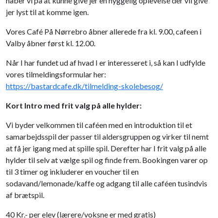
håber vi på at kunne give jer en hyggelig oplevelse der vil give
jer lyst til at komme igen.
Vores Café På Nørrebro åbner allerede fra kl. 9.00, cafeen i
Valby åbner først kl. 12.00.
Når I har fundet ud af hvad I er interesseret i, så kan I udfylde
vores tilmeldingsformular her:
https://bastardcafe.dk/tilmelding-skolebesog/
Kort Intro med frit valg på alle hylder:
Vi byder velkommen til caféen med en introduktion til et
samarbejdsspil der passer til aldersgruppen og virker til nemt
at få jer igang med at spille spil. Derefter har I frit valg på alle
hylder til selv at vælge spil og finde frem. Bookingen varer op
til 3 timer og inkluderer en voucher til en
sodavand/lemonade/kaffe og adgang til alle caféen tusindvis
af brætspil.
40 Kr.- per elev (lærere/voksne er med gratis)