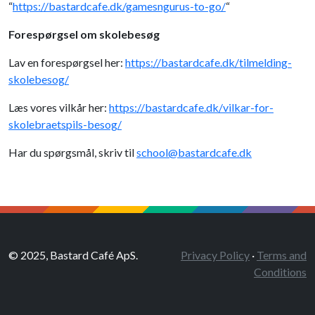
“
https://bastardcafe.dk/gamesngurus-to-go/
“
Forespørgsel om skolebesøg
Lav en forespørgsel her:
https://bastardcafe.dk/tilmelding-
skolebesog/
Læs vores vilkår her:
https://bastardcafe.dk/vilkar-for-
skolebraetspils-besog/
Har du spørgsmål, skriv til
school@bastardcafe.dk
© 2025, Bastard Café ApS.
Privacy Policy
·
Terms and
Conditions